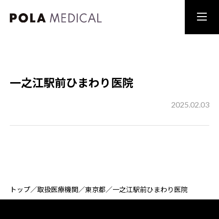
一之江駅前ひまわり医院
2025.02.03
トップ
／
取扱医療機関
／
東京都
／
一之江駅前ひまわり医院