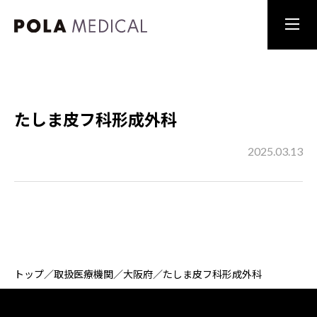
たしま皮フ科形成外科
2025.03.13
トップ
／
取扱医療機関
／
大阪府
／
たしま皮フ科形成外科