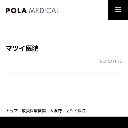
マツイ医院
2025.04.10
トップ
／
取扱医療機関
／
大阪府
／
マツイ医院