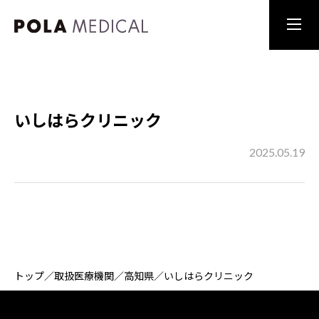
いしはらクリニック
2025.05.19
トップ
／
取扱医療機関
／
高知県
／
いしはらクリニック