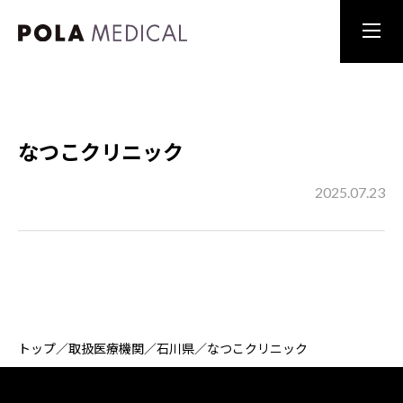
なつこクリニック
2025.07.23
トップ
／
取扱医療機関
／
石川県
／
なつこクリニック