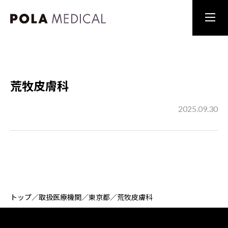
荒牧皮膚科
2025.09.30
トップ
／
取扱医療機関
／
東京都
／
荒牧皮膚科