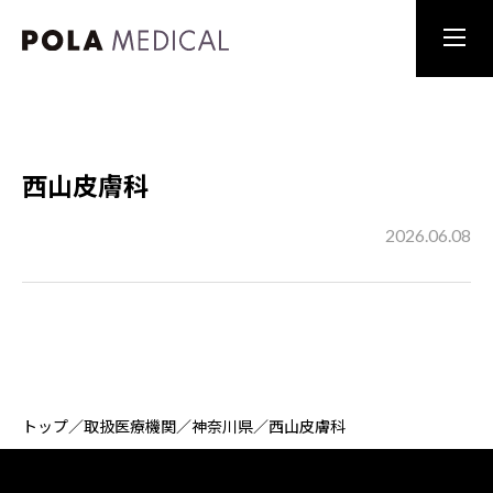
西山皮膚科
2026.06.08
トップ
／
取扱医療機関
／
神奈川県
／
西山皮膚科