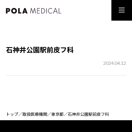
石神井公園駅前皮フ科
2024.04.12
トップ
／
取扱医療機関
／
東京都
／
石神井公園駅前皮フ科