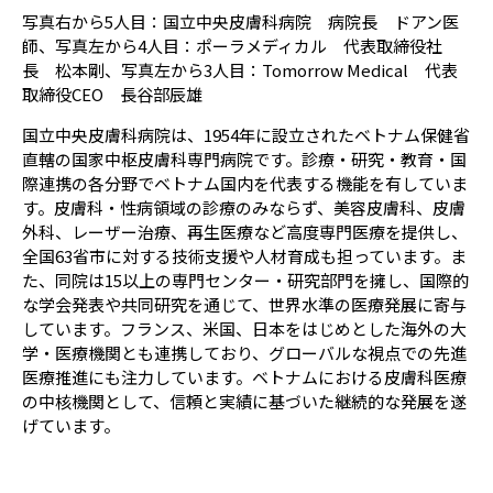
写真右から5人目：国立中央皮膚科病院 病院長 ドアン医
師、写真左から4人目：ポーラメディカル 代表取締役社
長 松本剛、写真左から3人目：Tomorrow Medical 代表
取締役CEO 長谷部辰雄
国立中央皮膚科病院は、1954年に設立されたベトナム保健省
直轄の国家中枢皮膚科専門病院です。診療・研究・教育・国
際連携の各分野でベトナム国内を代表する機能を有していま
す。皮膚科・性病領域の診療のみならず、美容皮膚科、皮膚
外科、レーザー治療、再生医療など高度専門医療を提供し、
全国63省市に対する技術支援や人材育成も担っています。ま
た、同院は15以上の専門センター・研究部門を擁し、国際的
な学会発表や共同研究を通じて、世界水準の医療発展に寄与
しています。フランス、米国、日本をはじめとした海外の大
学・医療機関とも連携しており、グローバルな視点での先進
医療推進にも注力しています。ベトナムにおける皮膚科医療
の中核機関として、信頼と実績に基づいた継続的な発展を遂
げています。