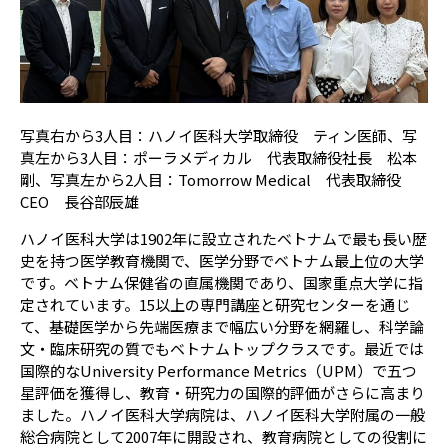
写真右から3人目：ハノイ医科大学取締役 ティン医師、写
真左から3人目：ポーラメディカル 代表取締役社長 松本
剛、写真左から2人目：Tomorrow Medical 代表取締役
CEO 長谷部辰雄
ハノイ医科大学は1902年に設立されたベトナムで最も長い歴
史を持つ医学教育機関で、医学分野でベトナム最上位の大学
です。ベトナム保健省の直属機関であり、国家重点大学に指
定されています。15以上の専門講座と研究センターを通じ
て、基礎医学から先端医療まで幅広い分野を網羅し、科学論
文・臨床研究の質でもベトナムトップクラスです。最近では
国際的なUniversity Performance Metrics（UPM）で五つ
星評価を獲得し、教育・研究力の国際的評価がさらに高まり
ました。ハノイ医科大学病院は、ハノイ医科大学附属の一般
総合病院として2007年に開設され、教育病院としての役割に